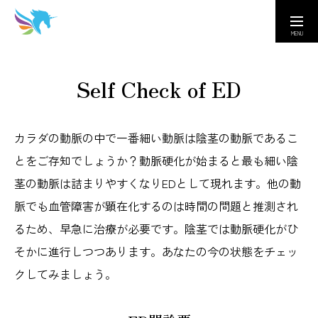
取扱い医療機関
カスタマーセンター
Self Check of ED
Company
会社情報｜Amusing & Health Beauty
カラダの動脈の中で一番細い動脈は陰茎の動脈であるこ
とをご存知でしょうか？動脈硬化が始まると最も細い陰
Contact
お問い合わせ窓口｜Q&A
茎の動脈は詰まりやすくなりEDとして現れます。他の動
脈でも血管障害が顕在化するのは時間の問題と推測され
医療従事者専用ページ
るため、早急に治療が必要です。陰茎では動脈硬化がひ
そかに進行しつつあります。あなたの今の状態をチェッ
クしてみましょう。