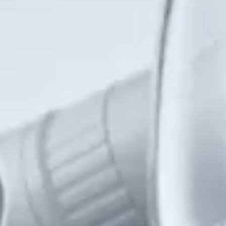
Company
会社情報｜Amusing & Healt
Contact