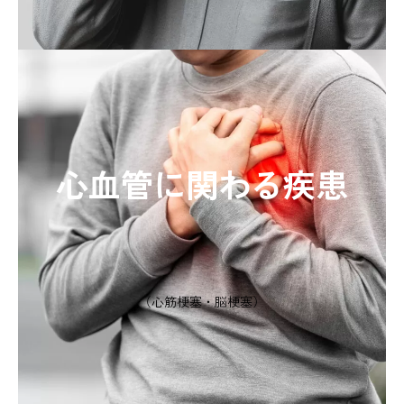
心血管に関わる疾患
（心筋梗塞・脳梗塞）