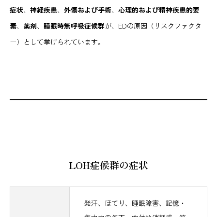
症状
、
神経疾患
、
外傷および手術
、
心理的および精神疾患的要
素
、
薬剤
、
睡眠時無呼吸症候群
が、EDの原因（リスクファクタ
ー）として挙げられています。
LOH症候群の症状
発汗、ほてり、睡眠障害、記憶・