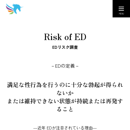
取扱い医療機関
カスタマーセンター
Risk of ED
Company
EDリスク調査
会社情報｜Amusing & Health Beauty
－EDの定義－
Contact
お問い合わせ窓口｜Q&A
満足な性行為を行うのに十分な勃起が得られ
ないか
医療従事者専用ページ
または維持できない状態が持続または再発す
ること
―近年 EDが注目されている理由―