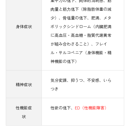
集中力の低下、⾁体的消耗感、筋
⾁量と筋⼒低下（除脂肪体重の減
少）、⾻塩量の低下、肥満、メタ
身体症状
ボリックシンドローム（内臓肥満
に高血圧・高血糖・脂質代謝異常
が組み合わさること）、フレイ
ル・サルコペニア（身体機能・精
神機能の低下）
気分変調、抑うつ、不安感、いら
精神症状
つき
性機能症
性欲の低下、
ED（性機能障害）
状