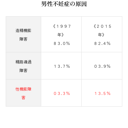
男性不妊症の原因
《１９９７
《２０１５
造精機能
年》
年》
障害
８３.０％
８２.４％
精路通過
１３.７％
０３.９％
障害
性機能障
０３.３％
１３.５％
害