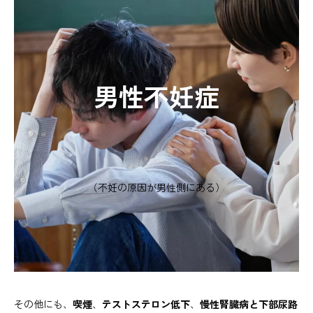
男性不妊症
（不妊の原因が男性側にある）
その他にも、
喫煙
、
テストステロン低下
、
慢性腎臓病と下部尿路