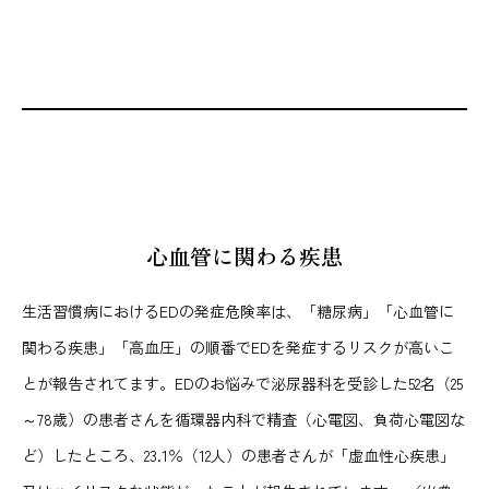
心血管に関わる疾患
生活習慣病におけるEDの発症危険率は、「糖尿病」「心血管に
関わる疾患」「高血圧」の順番でEDを発症するリスクが高いこ
とが報告されてます。EDのお悩みで泌尿器科を受診した52名（25
～78歳）の患者さんを循環器内科で精査（心電図、負荷心電図な
ど）したところ、23.1％（12人）の患者さんが「虚血性心疾患」