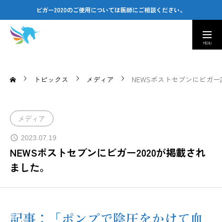
ビガー2020のご使用については医師にご相談ください。
取扱い医療機関
カスタマーセンター
Company
トピックス
メディア
NEWSポストセブンにビガー
会社情報｜Amusing & Health Beauty
Contact
メディア
お問い合わせ窓口｜Q&A
2023.07.19
NEWSポストセブンにビガー2020が掲載され
医療従事者専用ページ
ました。
記事：「ポンプで陰圧をかけて血