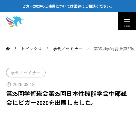
ビガー2020のご使用については医師にご相談ください。
取扱い医療機関
カスタマーセンター
Company
トピックス
学会／セミナー
第35回学術総会第35
会社情報｜Amusing & Health Beauty
Contact
学会／セミナー
お問い合わせ窓口｜Q&A
2025.09.19
第35回学術総会第35回日本性機能学会中部総
医療従事者専用ページ
会にビガー2020を出展しました。