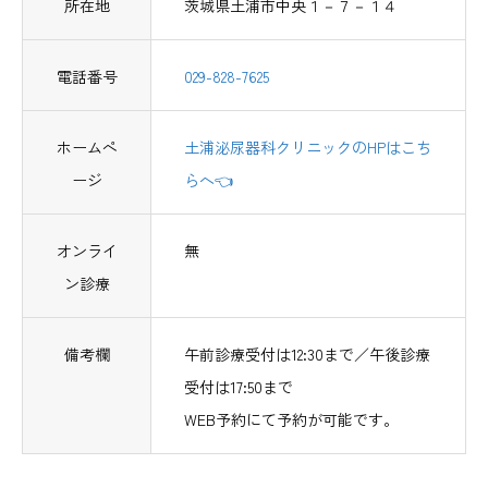
所在地
茨城県土浦市中央１－７－１４
電話番号
029-828-7625
ホームペ
土浦泌尿器科クリニックのHPはこち
ージ
らへ👈
オンライ
無
ン診療
備考欄
午前診療受付は12:30まで／午後診療
受付は17:50まで
WEB予約にて予約が可能です。