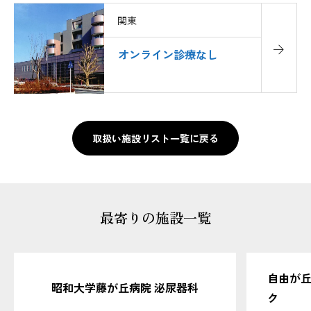
関東
オンライン診療なし
取扱い施設リスト一覧に戻る
最寄りの施設一覧
自由が
昭和大学藤が丘病院 泌尿器科
ク