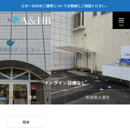
ビガー2020のご使用については医師にご相談ください。
取扱い医療機関
カスタマーセンター
Company
会社情報｜Amusing & Health Beauty
Contact
お問い合わせ窓口｜Q&A
オンライン診療なし
医療従事者専用ページ
関東
茨城県土浦市
関東