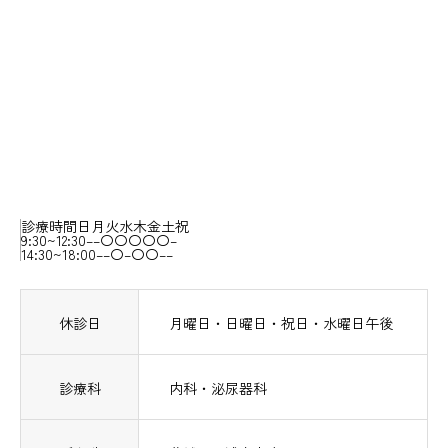
診療時間
日
月
火
水
木
金
土
祝
9:30~12:30
–
–
〇
〇
〇
〇
〇
–
14:30~18:00
–
–
〇
–
〇
〇
–
–
休診日
月曜日・日曜日・祝日・水曜日午後
診療科
内科・泌尿器科