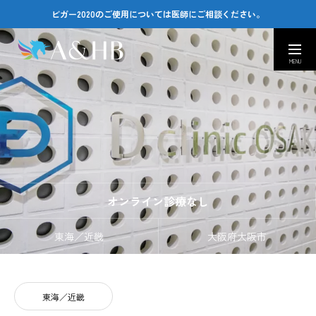
ビガー2020のご使用については医師にご相談ください。
取扱い医療機関
カスタマーセンター
Company
会社情報｜Amusing & Health Beauty
Contact
お問い合わせ窓口｜Q&A
オンライン診療なし
医療従事者専用ページ
東海／近畿
大阪府大阪市
東海／近畿