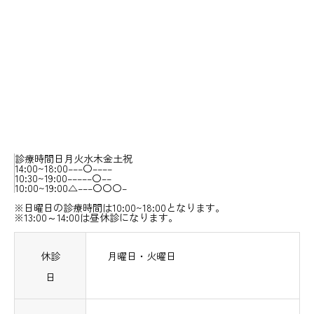
診療時間
日
月
火
水
木
金
土
祝
14:00~18:00
–
–
–
〇
–
–
–
–
10:30~19:00
–
–
–
–
–
〇
–
–
10:00~19:00
△
–
–
–
〇
〇
〇
–
※日曜日の診療時間は10:00~18:00となります。
※13:00～14:00は昼休診になります。
休診
月曜日・火曜日
日