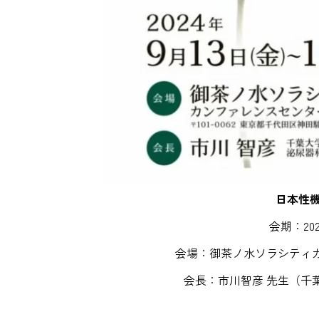
日本性機
会期：202
会場：御茶ノ水ソラシティ
会長：市川智彦 先生（千